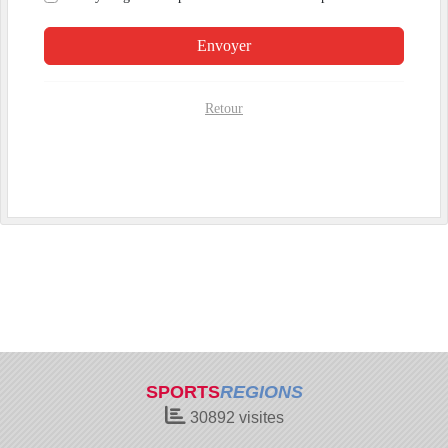
Envoyer
Retour
SPORTS
REGIONS
30892
visites