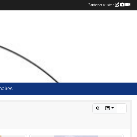
Participer au site :
naires