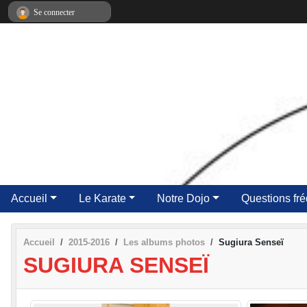
Panneau de gestion des cookies
Se connecter
Accueil
Le Karate
Notre Dojo
Questions fr
Accueil
2015-2016
Les albums photos
Sugiura Senseï
SUGIURA SENSEÏ